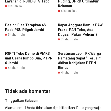
Layanan di RSUD STS Tebo
Puding, DPRD Ultimatum
Rekanan
9 bulan lalu
6 bulan lalu
Paslon Bisa Terapkan 4S
Rapat Anggota Bamus PAW
Pada PSU Pilgub Jambi
Fraksi PAN Tebo, Ada
Dugaan Pakai ‘Pelicin’ ?
5 tahun lalu
7 tahun lalu
FSPTI Tebo Demo di PMKS
Seratusan Lebih KK Warga
unit Usaha Rimbo Dua, PTPN
Pematang Sapat ‘ Terusir’
6 Jambi
Akibat Kebijakan PTPN
Rimsa
5 tahun lalu
4 tahun lalu
Tidak ada komentar
Tinggalkan Balasan
Alamat email Anda tidak akan dipublikasikan.
Ruas yang wajib