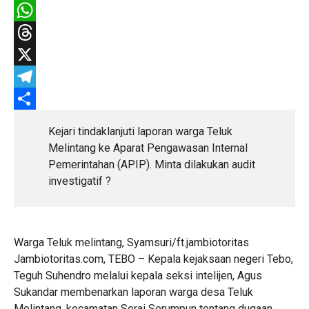
Facebook
WhatsApp
Threads
X
Telegram
Share
Kejari tindaklanjuti laporan warga Teluk
Melintang ke Aparat Pengawasan Internal
Pemerintahan (APIP). Minta dilakukan audit
investigatif ?
Warga Teluk melintang, Syamsuri/ft.jambiotoritas
Jambiotoritas.com, TEBO – Kepala kejaksaan negeri Tebo,
Teguh Suhendro melalui kepala seksi intelijen, Agus
Sukandar membenarkan laporan warga desa Teluk
Melintang, kecamatan Serai Serumpun tentang dugaan