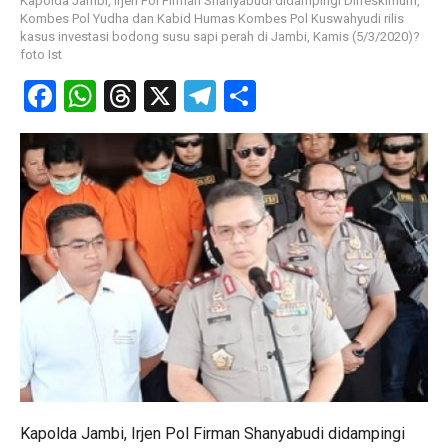
Kapolda Jambi, Irjen Pol Firman Shanyabudi didampingi Dirreskimum,
Kombes Pol Yudha dan Kabid Humas Kombes Pol Kuswahyudi rilis
kasus investasi bodong susu sapi perah di Jambi, Kamis (5/3/2020)?
foto Ist
Facebook
WhatsApp
Threads
X
Telegram
Share
Kapolda Jambi, Irjen Pol Firman Shanyabudi didampingi