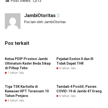
Post Views:
1,013
JambiOtoritas
Pos lain oleh JambiOtoritas
Pos terkait
Ketua PDIP Provinsi Jambi
Pejabat Eselon II dan III
Ultimatum Kader Beda Sikap
Tidak Dapat THR
di Pilbup Tebo
6 tahun lalu
1 tahun lalu
Tiga TSK Karhutla di
Tambah 4 Positif, Pasien
Kawasan HPT Terancam 10
COVID-19 di Jambi 47 Orang
Tahun Penjara
6 tahun lalu
6 tahun lalu