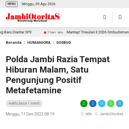
Minggu, 09 Agu 2026
MENU
aru Diantar SP3
Mantap! Triwulan II 2026 Ombudsman Jam
1 hari lalu
Beranda
HUMANIORA
SOSBUD
Polda Jambi Razia Tempat
Hiburan Malam, Satu
Pengunjung Positif
Metafetamine
waktu baca 1 menit
Minggu, 11 Des 2022 08:19
606
JambiOtoritas