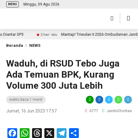
Minggu, 09 Agu 2026
MENU
iantar SP3
Mantap! Triwulan II 2026 Ombudsman Jambi Per
2 hari lalu
Beranda
NEWS
Waduh, di RSUD Tebo Juga
Ada Temuan BPK, Kurang
Volume 300 Juta Lebih
waktu baca 1 menit
Jumat, 16 Jun 2023 17:57
6777
JambiOtoritas
Facebook
WhatsApp
Threads
X
Telegram
Share