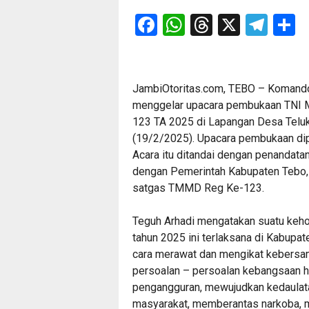
Facebook
WhatsApp
Threads
X
Tel
S
JambiOtoritas.com, TEBO – Komando
menggelar upacara pembukaan TNI
123 TA 2025 di Lapangan Desa Teluk
(19/2/2025). Upacara pembukaan dipi
Acara itu ditandai dengan penandat
dengan Pemerintah Kabupaten Tebo, 
satgas TMMD Reg Ke-123.
Teguh Arhadi mengatakan suatu ke
tahun 2025 ini terlaksana di Kabupa
cara merawat dan mengikat kebersa
persoalan – persoalan kebangsaan ha
pengangguran, mewujudkan kedaulat
masyarakat, memberantas narkoba, 