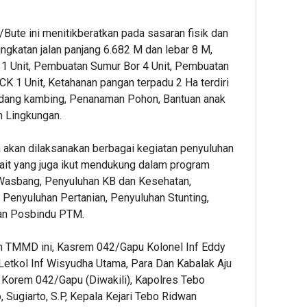
te ini menitikberatkan pada sasaran fisik dan
ningkatan jalan panjang 6.682 M dan lebar 8 M,
1 Unit, Pembuatan Sumur Bor 4 Unit, Pembuatan
K 1 Unit, Ketahanan pangan terpadu 2 Ha terdiri
andang kambing, Penanaman Pohon, Bantuan anak
n Lingkungan.
ga akan dilaksanakan berbagai kegiatan penyuluhan
kait yang juga ikut mendukung dalam program
asbang, Penyuluhan KB dan Kesehatan,
enyuluhan Pertanian, Penyuluhan Stunting,
an Posbindu PTM.
n TMMD ini, Kasrem 042/Gapu Kolonel Inf Eddy
etkol Inf Wisyudha Utama, Para Dan Kabalak Aju
Korem 042/Gapu (Diwakili), Kapolres Tebo
 Sugiarto, S.P, Kepala Kejari Tebo Ridwan