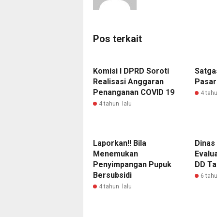
Pos terkait
Komisi I DPRD Soroti
Satga
Realisasi Anggaran
Pasar
Penanganan COVID 19
4 tahu
4 tahun lalu
Laporkan!! Bila
Dinas
Menemukan
Evalu
Penyimpangan Pupuk
DD Ta
Bersubsidi
6 tahu
4 tahun lalu