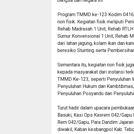
bangsa dan negara ini.
Program TMMD ke-123 Kodim 0416/Bu
non fisik. Kegiatan fisik meliputi Pe
Rehab Madrasah 1 Unit, Rehab RTLH 
Sumur Konvensional 1 Unit, Rehab MC
dari lahan jagung, kolam ikan dan k
beresiko Stunting serta Pembersiha
Sementara itu, kegiatan non fisik ju
kepada masyarakat dari instansi ter
TMMD Ke-123, seperti Penyuluhan W
Penyuluhan Hukum dan Kambtibmas, P
Penyuluhan Posyandu dan Penyuluh
Turut hadir dalam upacara pembukaa
Basuki, Kasi Ops Kasrem 042/Gapu L
Rem 042/Gapu, Para Dandim Jajaran 
diwakil, Kaban kesbangpol Kab. Tebo,