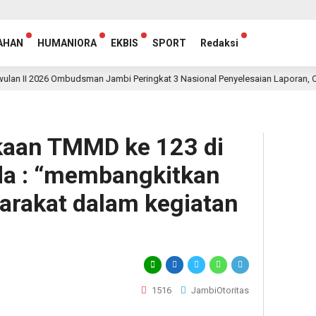
AHAN
HUMANIORA
EKBIS
SPORT
Redaksi
26 Ombudsman Jambi Peringkat 3 Nasional Penyelesaian Laporan, Capai 95,5 P
aan TMMD ke 123 di
kda : “membangkitkan
yarakat dalam kegiatan
1516
JambiOtoritas