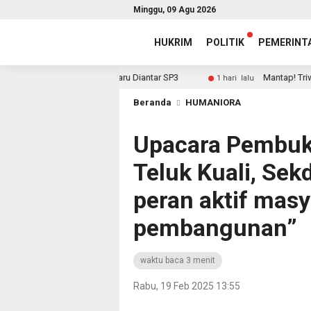
Minggu, 09 Agu 2026
HUKRIM
POLITIK
PEMERINT
n, Sekda: Yang Baru Diantar SP3
Mantap! Triwulan II 20
1 hari lalu
Beranda
HUMANIORA
Upacara Pembuk
Teluk Kuali, Se
peran aktif mas
pembangunan”
waktu baca 3 menit
Rabu, 19 Feb 2025 13:55