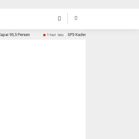
ersen
SP3 Kades Sungai Rambai, Hari Ini Surat Diantar ke
1 hari lalu