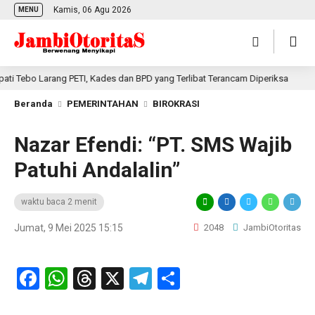
Kamis, 06 Agu 2026
MENU
 Tebo Larang PETI, Kades dan BPD yang Terlibat Terancam Diperiksa
7
Beranda
PEMERINTAHAN
BIROKRASI
Nazar Efendi: “PT. SMS Wajib
Patuhi Andalalin”
waktu baca 2 menit
Jumat, 9 Mei 2025 15:15
2048
JambiOtoritas
Facebook
WhatsApp
Threads
X
Telegram
Share