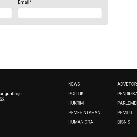
Email
*
NEWS
ADVETOR
Bangunharjo,
POLITIK
PENDIDIK
252
HUKRIM
PARLEME
PEMERINTAHAN
PEMILU
HUMANIORA
BISNIS