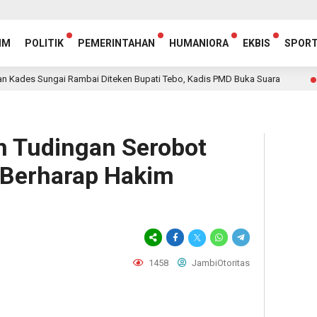
IM
POLITIK
PEMERINTAHAN
HUMANIORA
EKBIS
SPOR
ngai Rambai Diteken Bupati Tebo, Kadis PMD Buka Suara
14 jam lalu
h Tudingan Serobot
 Berharap Hakim
1458
JambiOtoritas
egram
hare