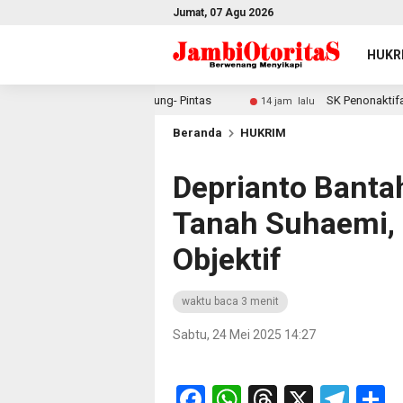
Jumat, 07 Agu 2026
HUKR
alan Simpang Betung- Pintas
SK Penonaktifan Kades Su
14 jam lalu
Beranda
HUKRIM
Deprianto Banta
Tanah Suhaemi,
Objektif
waktu baca 3 menit
Sabtu, 24 Mei 2025 14:27
Facebook
WhatsApp
Threads
X
Tel
S