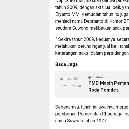
Deprianto menjelaskan bahwa pihakn
tahun 2009, dengan akta jual beli, y
Eryanto MM. Kemudian tahun itu jug
menjadi nama Deprianto di Kantor B
saudara Suwono melibatkan anak pe
” Sekira tahun 2009, keduanya seca
melakukan perundingan jual beli tanah
keterangan saksi dalam persidangan 
Baca Juga
1 tahun lalu
1349
PMD Masih Pertah
JambiOtoritas
Roda Pemdes
Sebenarnya, tanah ini awalnya merup
pemberian Pemerintah RI sebagai p
nama Suwono tahun 1977.