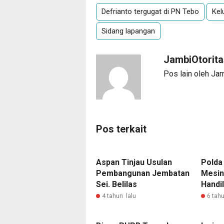
Defrianto tergugat di PN Tebo
Kel
Sidang lapangan
JambiOtorit
Pos lain oleh Ja
Pos terkait
Aspan Tinjau Usulan
Polda
Pembangunan Jembatan
Mesin
Sei. Belilas
Handil
4 tahun lalu
6 tahu