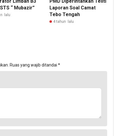
erator Limbah B3
PMD Diperintahkan Teliti
STS “ Mubazir”
Laporan Soal Camat
Tebo Tengah
n lalu
4 tahun lalu
ikan.
Ruas yang wajib ditandai
*