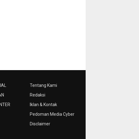
IAL
Tentang Kami
AN
Redaksi
NTER
Iklan & Kontak
Pedoman Media Cyber
Disclaimer