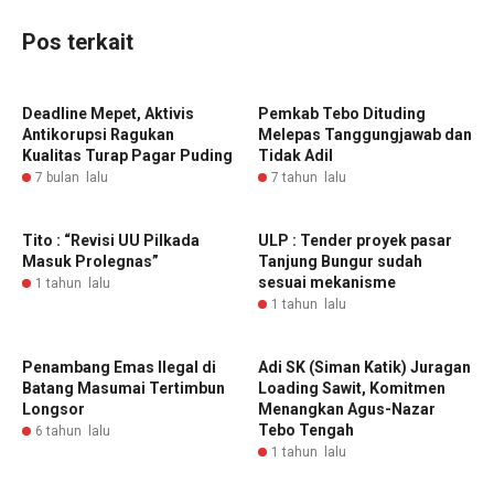
Pos terkait
Deadline Mepet, Aktivis
Pemkab Tebo Dituding
Antikorupsi Ragukan
Melepas Tanggungjawab dan
Kualitas Turap Pagar Puding
Tidak Adil
7 bulan lalu
7 tahun lalu
Tito : “Revisi UU Pilkada
ULP : Tender proyek pasar
Masuk Prolegnas”
Tanjung Bungur sudah
sesuai mekanisme
1 tahun lalu
1 tahun lalu
Penambang Emas Ilegal di
Adi SK (Siman Katik) Juragan
Batang Masumai Tertimbun
Loading Sawit, Komitmen
Longsor
Menangkan Agus-Nazar
Tebo Tengah
6 tahun lalu
1 tahun lalu