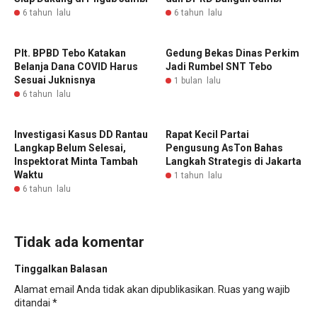
6 tahun lalu
6 tahun lalu
Plt. BPBD Tebo Katakan
Gedung Bekas Dinas Perkim
Belanja Dana COVID Harus
Jadi Rumbel SNT Tebo
Sesuai Juknisnya
1 bulan lalu
6 tahun lalu
Investigasi Kasus DD Rantau
Rapat Kecil Partai
Langkap Belum Selesai,
Pengusung AsTon Bahas
Inspektorat Minta Tambah
Langkah Strategis di Jakarta
Waktu
1 tahun lalu
6 tahun lalu
Tidak ada komentar
Tinggalkan Balasan
Alamat email Anda tidak akan dipublikasikan.
Ruas yang wajib
ditandai
*