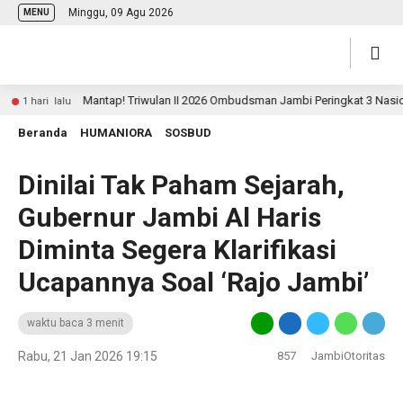
Minggu, 09 Agu 2026
MENU
Mantap! Triwulan II 2026 Ombudsman Jambi Peringkat 3 Nasional Pe
 hari lalu
Beranda
HUMANIORA
SOSBUD
‎Dinilai Tak Paham Sejarah,
Gubernur Jambi Al Haris
Diminta Segera Klarifikasi
Ucapannya Soal ‘Rajo Jambi’
waktu baca 3 menit
Rabu, 21 Jan 2026 19:15
857
JambiOtoritas