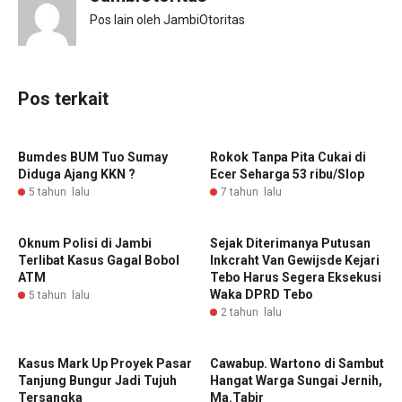
Pos lain oleh JambiOtoritas
Pos terkait
Bumdes BUM Tuo Sumay
Rokok Tanpa Pita Cukai di
Diduga Ajang KKN ?
Ecer Seharga 53 ribu/Slop
5 tahun lalu
7 tahun lalu
Oknum Polisi di Jambi
Sejak Diterimanya Putusan
Terlibat Kasus Gagal Bobol
Inkcraht Van Gewijsde Kejari
ATM
Tebo Harus Segera Eksekusi
Waka DPRD Tebo
5 tahun lalu
2 tahun lalu
Kasus Mark Up Proyek Pasar
Cawabup. Wartono di Sambut
Tanjung Bungur Jadi Tujuh
Hangat Warga Sungai Jernih,
Tersangka
Ma.Tabir