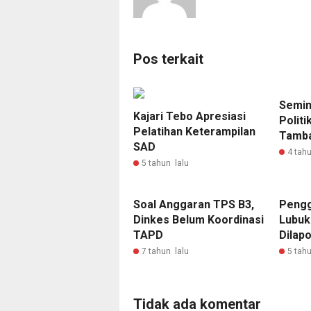
Pos terkait
Semin
Kajari Tebo Apresiasi
Polit
Pelatihan Keterampilan
Tamba
SAD
4 tahu
5 tahun lalu
Soal Anggaran TPS B3,
Pengg
Dinkes Belum Koordinasi
Lubuk
TAPD
Dilap
7 tahun lalu
5 tahu
Tidak ada komentar