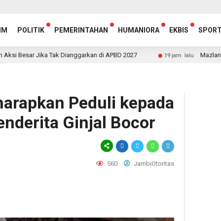
IM
POLITIK
PEMERINTAHAN
HUMANIORA
EKBIS
SPOR
Jika Tak Dianggarkan di APBD 2027
Mazlan Bantah Isu 
19 jam lalu
arapkan Peduli kepada
nderita Ginjal Bocor
560
JambiOtoritas
egram
hare