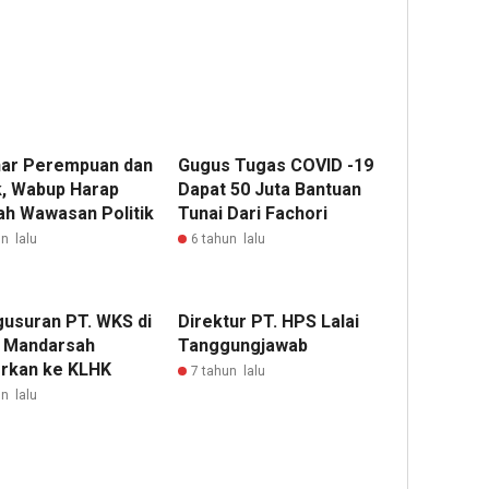
ar Perempuan dan
Gugus Tugas COVID -19
ik, Wabup Harap
Dapat 50 Juta Bantuan
h Wawasan Politik
Tunai Dari Fachori
n lalu
6 tahun lalu
usuran PT. WKS di
Direktur PT. HPS Lalai
 Mandarsah
Tanggungjawab
orkan ke KLHK
7 tahun lalu
n lalu