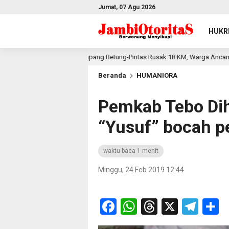
Jumat, 07 Agu 2026
HUKR
Jalan Simpang Betung-Pintas Rusak 18 KM, Warga Ancam Aksi Besar 
m lalu
Beranda
HUMANIORA
Pemkab Tebo Dih
“Yusuf” bocah pe
waktu baca 1 menit
Minggu, 24 Feb 2019 12:44
Facebook
WhatsApp
Threads
X
Tel
S