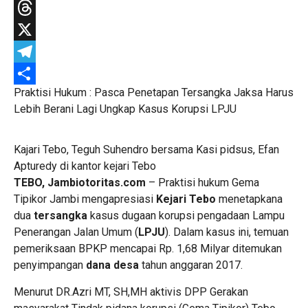
WhatsApp
Threads
X
Telegram
Praktisi Hukum : Pasca Penetapan Tersangka Jaksa Harus
Share
Lebih Berani Lagi Ungkap Kasus Korupsi LPJU
Kajari Tebo, Teguh Suhendro bersama Kasi pidsus, Efan
Apturedy di kantor kejari Tebo
TEBO, Jambiotoritas.com
– Praktisi hukum Gema
Tipikor Jambi mengapresiasi
Kejari Tebo
menetapkana
dua
tersangka
kasus dugaan korupsi pengadaan Lampu
Penerangan Jalan Umum (
LPJU
). Dalam kasus ini, temuan
pemeriksaan BPKP mencapai Rp. 1,68 Milyar ditemukan
penyimpangan
dana desa
tahun anggaran 2017.
Menurut DR.Azri MT, SH,MH aktivis DPP Gerakan