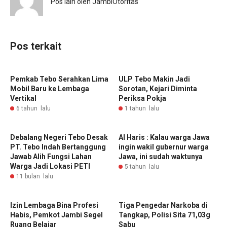
Pos lain oleh JambiOtoritas
Pos terkait
Pemkab Tebo Serahkan Lima
ULP Tebo Makin Jadi
Mobil Baru ke Lembaga
Sorotan, Kejari Diminta
Vertikal
Periksa Pokja
6 tahun lalu
1 tahun lalu
Debalang Negeri Tebo Desak
Al Haris : Kalau warga Jawa
PT. Tebo Indah Bertanggung
ingin wakil gubernur warga
Jawab Alih Fungsi Lahan
Jawa, ini sudah waktunya
Warga Jadi Lokasi PETI
5 tahun lalu
11 bulan lalu
Izin Lembaga Bina Profesi
Tiga Pengedar Narkoba di
Habis, Pemkot Jambi Segel
Tangkap, Polisi Sita 71,03g
Ruang Belajar
Sabu