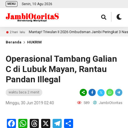
Senin, 10 Agu 2026
MENU
Mantap! Triwulan II 2026 Ombudsman Jambi Peringkat 3 Nasional Pe
 hari lalu
Beranda
HUKRIM
Operasional Tambang Galian
C di Lubuk Mayan, Rantau
Pandan Illegal
waktu baca 2 menit
Minggu, 30 Jun 2019 02:40
589
JambiOtoritas
Facebook
WhatsApp
Threads
X
Telegram
Share