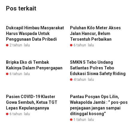
Pos terkait
Dukcapil Himbau Masyarakat
Puluhan Kilo Meter Akses
Harus Waspada Untuk
Jalan Hancur, Belum
Penggunaan Data Pribadi
Tersentuh Perbaikan
2 tahun lalu
6 tahun lalu
Bripka Eko di Tembak
SMKN 5 Tebo Undang
Kakinya Dalam Penyergapan
Satlantas Polres Tebo
Edukasi Siswa Safety Riding
6 tahun lalu
4 tahun lalu
Pasien COVID-19 Klaster
Pantau Posyan Ops Lilin,
Gowa Sembuh, Ketua TGT
Wakapolda Jambi : ” pos-pos
Lepas Kepulangannya
penjagaan jangan sampai
ditinggal kosong”
6 tahun lalu
1 tahun lalu