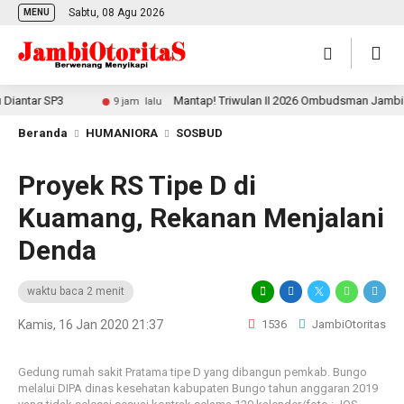
Sabtu, 08 Agu 2026
MENU
tar SP3
Mantap! Triwulan II 2026 Ombudsman Jambi Pering
9 jam lalu
Beranda
HUMANIORA
SOSBUD
Proyek RS Tipe D di
Kuamang, Rekanan Menjalani
Denda
waktu baca 2 menit
Kamis, 16 Jan 2020 21:37
1536
JambiOtoritas
Gedung rumah sakit Pratama tipe D yang dibangun pemkab. Bungo
melalui DIPA dinas kesehatan kabupaten Bungo tahun anggaran 2019