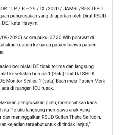
MOR. : LP / B – 29 / IX /2020 / JAMBI /RES TEBO
an pengrusakan yang dilaporkan oleh Dirut RSUD
h DE,” kata Hasyim.
01/09/2020) sekira pukul 07.30 Wib perawat di
ahukan kepada keluarga pasien bahwa pasien
a.
asien berinisial DE tidak terima dan langsung
lat kesehatan berupa 1 (Satu) Unit DJ SHOK
E Monitor Sciller, 1 (satu) Buah meja Pasien Merk
 ada di ruangan ICU rusak.
 melakukan pengrusakan pintu, memecahkan kaca
elah itu Pelaku langsung membawa anak yang
r dan meninggalkan RSUD Sultan Thaha Saifudin,
 kejadian tersebut untuk di tindak lanjuti,”