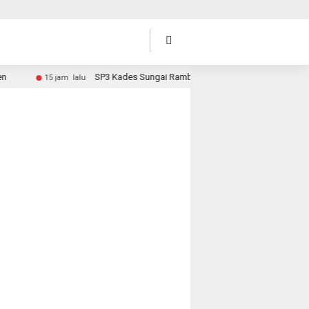
SP3 Kades Sungai Rambai, Hari Ini Surat Diantar ke Desa
15 jam lalu