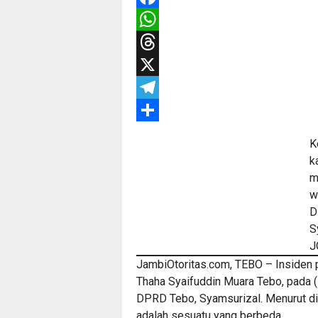
Facebook
WhatsApp
Threads
X
Telegram
Share
K
k
m
w
D
S
J
JambiOtoritas.com, TEBO – Insiden 
Thaha Syaifuddin Muara Tebo, pada (1
DPRD Tebo, Syamsurizal. Menurut di
adalah sesuatu yang berbeda.