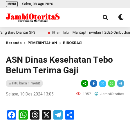
Sabtu, 08 Agu 2026
MENU
 Baru Diantar SP3
Mantap! Triwulan II 2026 Ombudsman J
18 jam lalu
Beranda
PEMERINTAHAN
BIROKRASI
ASN Dinas Kesehatan Tebo
Belum Terima Gaji
waktu baca 1 menit
Selasa, 10 Des 2024 13:05
1957
JambiOtoritas
Facebook
WhatsApp
Threads
X
Telegram
Share