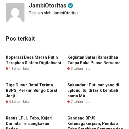
JambiOtoritas
Pos lain oleh JambiOtoritas
Pos terkait
Koperasi Desa Merah Putih
Kegiatan Safari Ramadhan
Terapkan Sistem Digitalisasi
Tanpa Buka Puasa Bersama
1 tahun lalu
3 tahun lalu
Tiga Dusun Batal Terima
Sukandar : Putusan yang di
BSPS, Perkim Bungo Obral
uploud itu, di tarik kembali
Janji
sama MA
6 tahun lalu
7 tahun lalu
Kasus LPJU Tebo, Kejari
Gandeng BPJS
Diminta Tersangkakan
Ketenagakerjaan, Pemkab