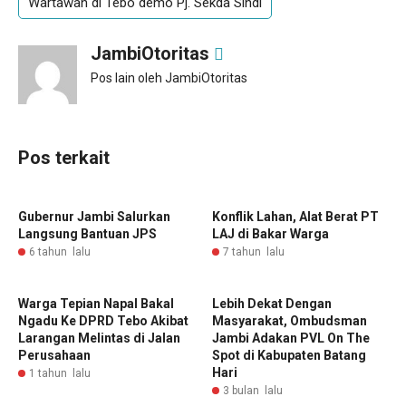
Wartawan di Tebo demo Pj. Sekda Sindi
JambiOtoritas
Pos lain oleh JambiOtoritas
Pos terkait
Gubernur Jambi Salurkan
Konflik Lahan, Alat Berat PT
Langsung Bantuan JPS
LAJ di Bakar Warga
6 tahun lalu
7 tahun lalu
Warga Tepian Napal Bakal
Lebih Dekat Dengan
Ngadu Ke DPRD Tebo Akibat
Masyarakat, Ombudsman
Larangan Melintas di Jalan
Jambi Adakan PVL On The
Perusahaan
Spot di Kabupaten Batang
Hari
1 tahun lalu
3 bulan lalu