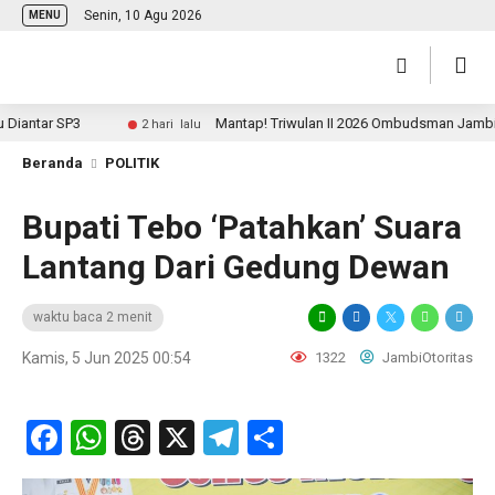
Senin, 10 Agu 2026
MENU
tar SP3
Mantap! Triwulan II 2026 Ombudsman Jambi Pering
2 hari lalu
Beranda
POLITIK
Bupati Tebo ‘Patahkan’ Suara
Lantang Dari Gedung Dewan
waktu baca 2 menit
Kamis, 5 Jun 2025 00:54
1322
JambiOtoritas
Facebook
WhatsApp
Threads
X
Telegram
Share