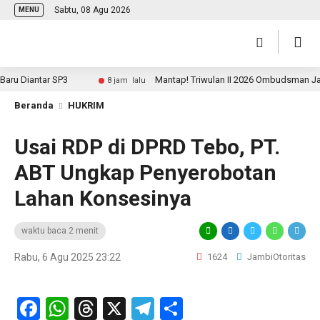
Sabtu, 08 Agu 2026
MENU
 Diantar SP3
Mantap! Triwulan II 2026 Ombudsman Jambi P
8 jam lalu
Beranda
HUKRIM
Usai RDP di DPRD Tebo, PT.
ABT Ungkap Penyerobotan
Lahan Konsesinya
waktu baca 2 menit
Rabu, 6 Agu 2025 23:22
1624
JambiOtoritas
Facebook
WhatsApp
Threads
X
Telegram
Share