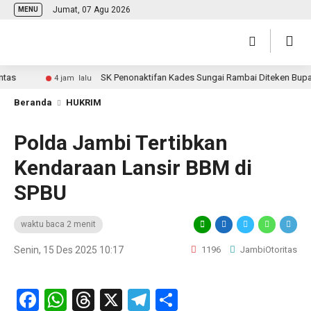
Jumat, 07 Agu 2026
MENU
SK Penonaktifan Kades Sungai Rambai Diteken Bupati T
4 jam lalu
Beranda
HUKRIM
Polda Jambi Tertibkan
Kendaraan Lansir BBM di
SPBU
waktu baca 2 menit
Senin, 15 Des 2025 10:17
1196
JambiOtoritas
Facebook
WhatsApp
Threads
X
Telegram
Share