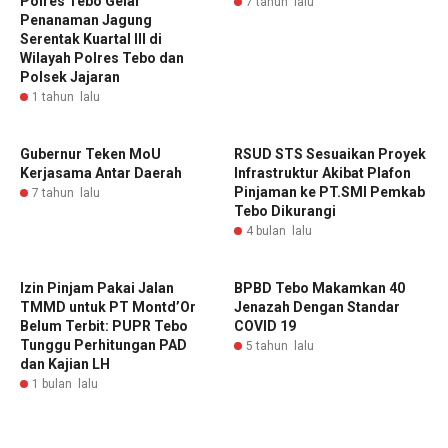
Polres Tebo Gelar
7 tahun lalu
Penanaman Jagung
Serentak Kuartal III di
Wilayah Polres Tebo dan
Polsek Jajaran
1 tahun lalu
Gubernur Teken MoU
RSUD STS Sesuaikan Proyek
Kerjasama Antar Daerah
Infrastruktur Akibat Plafon
Pinjaman ke PT.SMI Pemkab
7 tahun lalu
Tebo Dikurangi
4 bulan lalu
Izin Pinjam Pakai Jalan
BPBD Tebo Makamkan 40
TMMD untuk PT Montd’Or
Jenazah Dengan Standar
Belum Terbit: PUPR Tebo
COVID 19
Tunggu Perhitungan PAD
5 tahun lalu
dan Kajian LH
1 bulan lalu