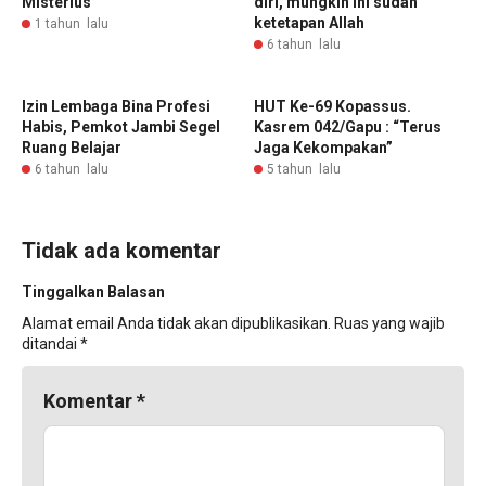
Misterius
diri, mungkin ini sudah
ketetapan Allah
1 tahun lalu
6 tahun lalu
Izin Lembaga Bina Profesi
HUT Ke-69 Kopassus.
Habis, Pemkot Jambi Segel
Kasrem 042/Gapu : “Terus
Ruang Belajar
Jaga Kekompakan”
6 tahun lalu
5 tahun lalu
Tidak ada komentar
Tinggalkan Balasan
Alamat email Anda tidak akan dipublikasikan.
Ruas yang wajib
ditandai
*
Komentar
*