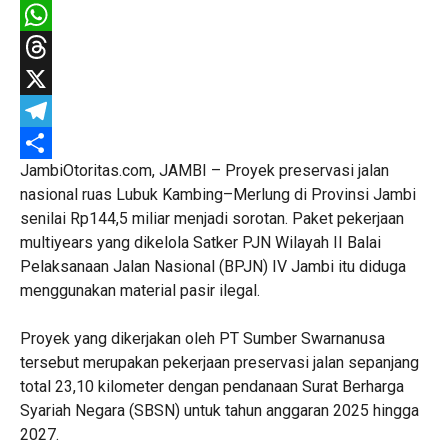
Facebook
WhatsApp
Threads
X
Telegram
JambiOtoritas.com, JAMBI – Proyek preservasi jalan
Share
nasional ruas Lubuk Kambing–Merlung di Provinsi Jambi
senilai Rp144,5 miliar menjadi sorotan. Paket pekerjaan
multiyears yang dikelola Satker PJN Wilayah II Balai
Pelaksanaan Jalan Nasional (BPJN) IV Jambi itu diduga
menggunakan material pasir ilegal.
Proyek yang dikerjakan oleh PT Sumber Swarnanusa
tersebut merupakan pekerjaan preservasi jalan sepanjang
total 23,10 kilometer dengan pendanaan Surat Berharga
Syariah Negara (SBSN) untuk tahun anggaran 2025 hingga
2027.