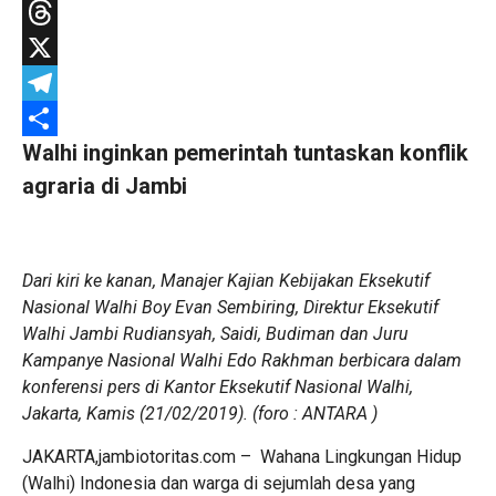
WhatsApp
Threads
X
Telegram
Walhi inginkan pemerintah tuntaskan konflik
Share
agraria di Jambi
Dari kiri ke kanan, Manajer Kajian Kebijakan Eksekutif
Nasional Walhi Boy Evan Sembiring, Direktur Eksekutif
Walhi Jambi Rudiansyah, Saidi, Budiman dan Juru
Kampanye Nasional Walhi Edo Rakhman berbicara dalam
konferensi pers di Kantor Eksekutif Nasional Walhi,
Jakarta, Kamis (21/02/2019). (foro : ANTARA )
JAKARTA,jambiotoritas.com – Wahana Lingkungan Hidup
(Walhi) Indonesia dan warga di sejumlah desa yang