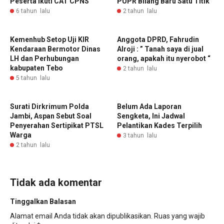
Peserta Ikuti CAT CPNS
PUPR Bilang Baru Satu Titik
6 tahun lalu
2 tahun lalu
Kemenhub Setop Uji KIR
Anggota DPRD, Fahrudin
Kendaraan Bermotor Dinas
Alroji : ” Tanah saya di jual
LH dan Perhubungan
orang, apakah itu nyerobot “
kabupaten Tebo
2 tahun lalu
5 tahun lalu
Surati Dirkrimum Polda
Belum Ada Laporan
Jambi, Aspan Sebut Soal
Sengketa, Ini Jadwal
Penyerahan Sertipikat PTSL
Pelantikan Kades Terpilih
Warga
3 tahun lalu
2 tahun lalu
Tidak ada komentar
Tinggalkan Balasan
Alamat email Anda tidak akan dipublikasikan.
Ruas yang wajib