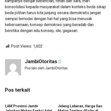
kampanye berujar kebencian, fitnah dan sara, mari
konsolidasi kepada masyarakat dalam konteks beda sikap
beda pilihan harus kita junjung secara demokratis jangan
sampai ternodai dengan hal-hal yang bisa merusak
kebersamaan, konsep demokrasi yang beradab dan
beretika dengan adu konsep, ide, gagasan.
Post Views:
1,602
JambiOtoritas
Pos lain oleh JambiOtoritas
Pos terkait
LAM Provinsi Jambi
Jelang Lebaran, Harga Gas
Jelaskan Makna Sanksi Adat
Melon Tembus 40 ribu di