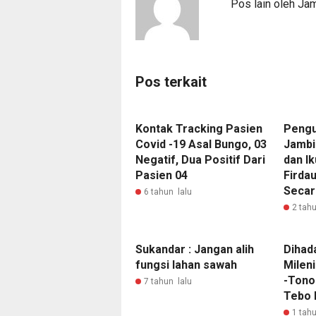
Pos lain oleh Ja
Pos terkait
Kontak Tracking Pasien
Pengu
Covid -19 Asal Bungo, 03
Jambi
Negatif, Dua Positif Dari
dan Ik
Pasien 04
Firdau
Secar
6 tahun lalu
2 tahu
Sukandar : Jangan alih
Dihad
fungsi lahan sawah
Milen
-Tono
7 tahun lalu
Tebo 
1 tahu