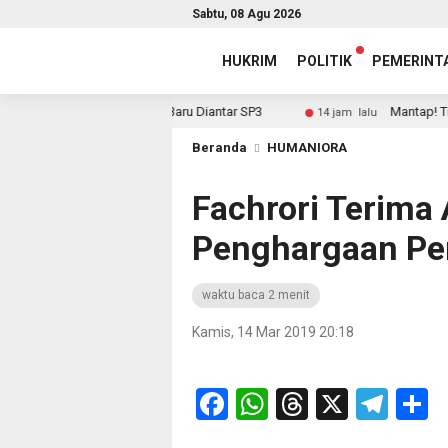
Sabtu, 08 Agu 2026
HUKRIM
POLITIK
PEMERINT
iteken, Sekda: Yang Baru Diantar SP3
Mantap! Triwulan
14 jam lalu
Beranda
HUMANIORA
Fachrori Terima
Penghargaan Pe
waktu baca 2 menit
Kamis, 14 Mar 2019 20:18
Facebook
WhatsApp
Threads
X
Tel
S