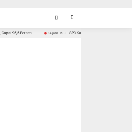
95,5 Persen
SP3 Kades Sungai Rambai, Hari Ini Surat Dia
14 jam lalu