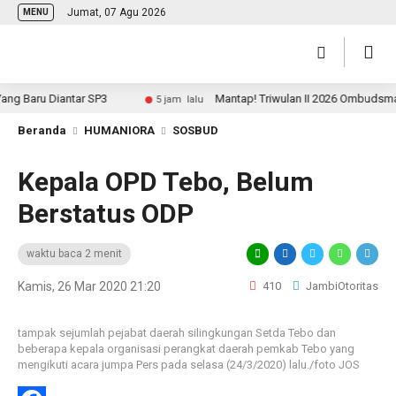
Jumat, 07 Agu 2026
MENU
Baru Diantar SP3
Mantap! Triwulan II 2026 Ombudsman Ja
5 jam lalu
Beranda
HUMANIORA
SOSBUD
Kepala OPD Tebo, Belum
Berstatus ODP
waktu baca 2 menit
Kamis, 26 Mar 2020 21:20
410
JambiOtoritas
tampak sejumlah pejabat daerah silingkungan Setda Tebo dan
beberapa kepala organisasi perangkat daerah pemkab Tebo yang
mengikuti acara jumpa Pers pada selasa (24/3/2020) lalu./foto JOS