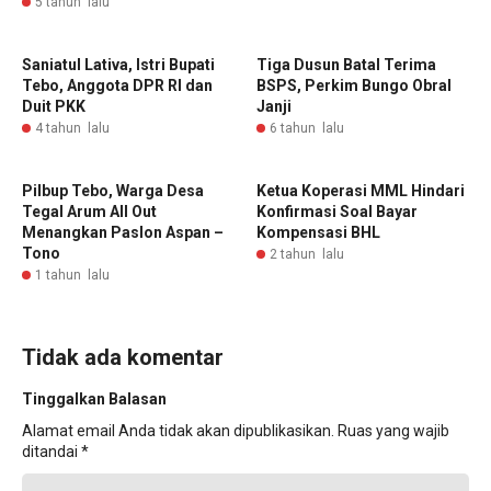
5 tahun lalu
Saniatul Lativa, Istri Bupati
Tiga Dusun Batal Terima
Tebo, Anggota DPR RI dan
BSPS, Perkim Bungo Obral
Duit PKK
Janji
4 tahun lalu
6 tahun lalu
Pilbup Tebo, Warga Desa
Ketua Koperasi MML Hindari
Tegal Arum All Out
Konfirmasi Soal Bayar
Menangkan Paslon Aspan –
Kompensasi BHL
Tono
2 tahun lalu
1 tahun lalu
Tidak ada komentar
Tinggalkan Balasan
Alamat email Anda tidak akan dipublikasikan.
Ruas yang wajib
ditandai
*