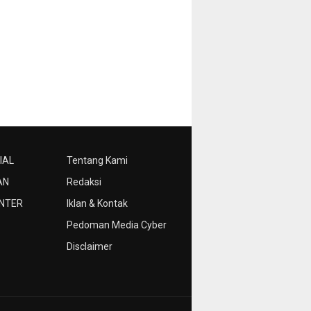
IAL
Tentang Kami
AN
Redaksi
NTER
Iklan & Kontak
Pedoman Media Cyber
Disclaimer