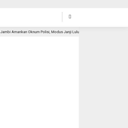
ankan Oknum Polisi, Modus Janji Lulus Seleksi Polri
Bu
17 jam lalu