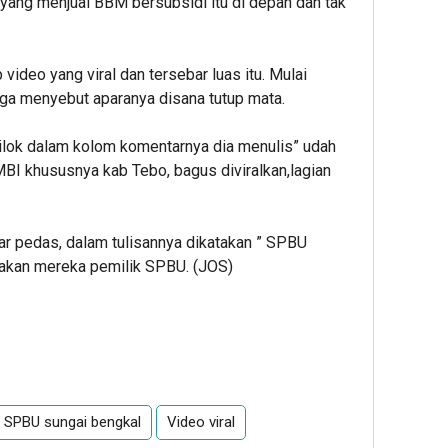
 yang menjual BBM bersubsidi itu di depan dan tak
video yang viral dan tersebar luas itu. Mulai
a menyebut aparanya disana tutup mata.
cilok dalam kolom komentarnya dia menulis” udah
BI khususnya kab Tebo, bagus diviralkan,lagian
ar pedas, dalam tulisannya dikatakan ” SPBU
eakan mereka pemilik SPBU. (JOS)
SPBU sungai bengkal
Video viral