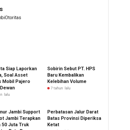
s
mbiOtoritas
ita Siap Laporkan
Sobirin Sebut PT. HPS
a, Soal Asset
Baru Kembalikan
s Mobil Pajero
Kelebihan Volume
 Dewan
7 tahun lalu
n lalu
nur Jambi Support
Perbatasan Jalur Darat
t Jambi Terapkan
Batas Provinsi Diperiksa
 50 Juta Truk
Ketat