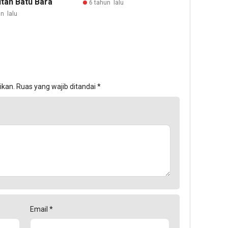
tan Batu Bara
6 tahun lalu
n lalu
ikan.
Ruas yang wajib ditandai
*
Email
*