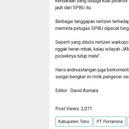
kendaraan yang diduga kuat pelansir
jauh dari SPBU itu.
Berbagai tanggapan netizen terhadap 
meminta petugas SPBU dipecat hingg
Seperti yang ditulis netizen warkop
nggak heran mbak, kalau wilayah JAM
polseknya tutup mata”.
Haris.andreastarigan juga berkoment
sungai bengkal ini milik pengecer s
Editor : David Asmara
Post Views:
2,071
Kabupaten Tebo
PT. Pertamina