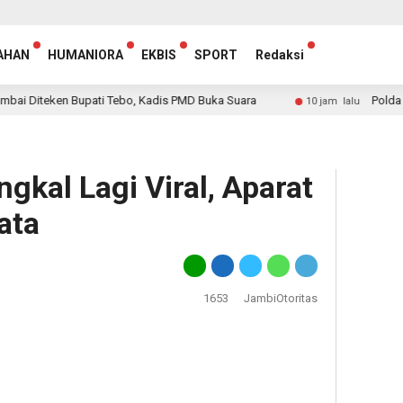
AHAN
HUMANIORA
EKBIS
SPORT
Redaksi
eken Bupati Tebo, Kadis PMD Buka Suara
Polda Jambi Am
10 jam lalu
kal Lagi Viral, Aparat
ata
1653
JambiOtoritas