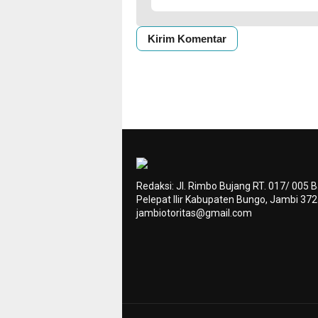
Redaksi: Jl. Rimbo Bujang RT. 017/ 005 
Pelepat Ilir Kabupaten Bungo, Jambi 37
jambiotoritas@gmail.com