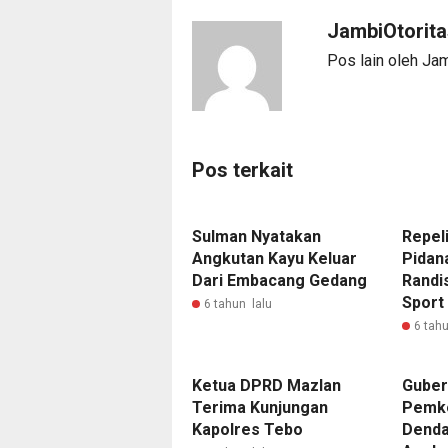
JambiOtorita
Pos lain oleh Ja
Pos terkait
Sulman Nyatakan
Repel
Angkutan Kayu Keluar
Pidan
Dari Embacang Gedang
Randi
Sport
6 tahun lalu
6 tahu
Ketua DPRD Mazlan
Guber
Terima Kunjungan
Pemko
Kapolres Tebo
Denda