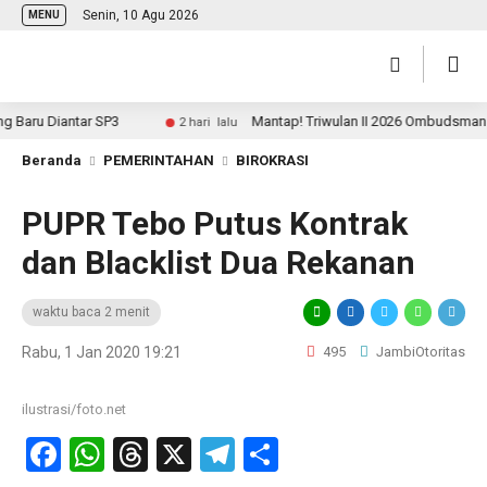
Senin, 10 Agu 2026
MENU
ru Diantar SP3
Mantap! Triwulan II 2026 Ombudsman Jamb
2 hari lalu
Beranda
PEMERINTAHAN
BIROKRASI
PUPR Tebo Putus Kontrak
dan Blacklist Dua Rekanan
waktu baca 2 menit
Rabu, 1 Jan 2020 19:21
495
JambiOtoritas
ilustrasi/foto.net
Facebook
WhatsApp
Threads
X
Telegram
Share