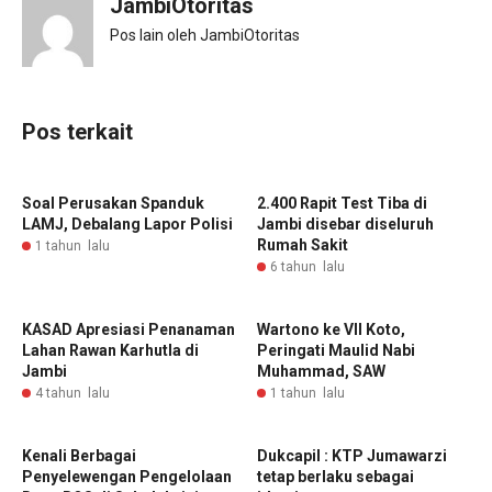
JambiOtoritas
Pos lain oleh JambiOtoritas
Pos terkait
Soal Perusakan Spanduk
2.400 Rapit Test Tiba di
LAMJ, Debalang Lapor Polisi
Jambi disebar diseluruh
Rumah Sakit
1 tahun lalu
6 tahun lalu
KASAD Apresiasi Penanaman
Wartono ke VII Koto,
Lahan Rawan Karhutla di
Peringati Maulid Nabi
Jambi
Muhammad, SAW
4 tahun lalu
1 tahun lalu
Kenali Berbagai
Dukcapil : KTP Jumawarzi
Penyelewengan Pengelolaan
tetap berlaku sebagai