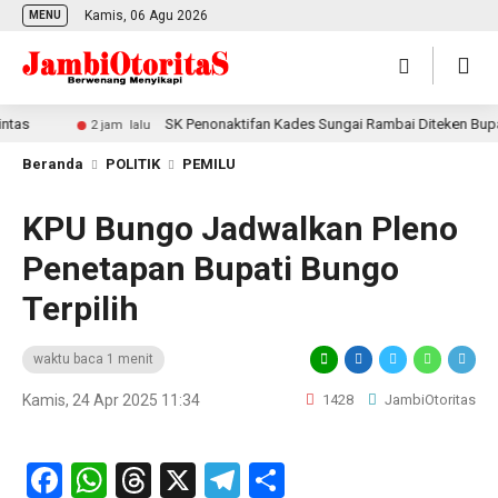
Kamis, 06 Agu 2026
MENU
s
SK Penonaktifan Kades Sungai Rambai Diteken Bupati T
2 jam lalu
Beranda
POLITIK
PEMILU
KPU Bungo Jadwalkan Pleno
Penetapan Bupati Bungo
Terpilih
waktu baca 1 menit
Kamis, 24 Apr 2025 11:34
1428
JambiOtoritas
Facebook
WhatsApp
Threads
X
Telegram
Share