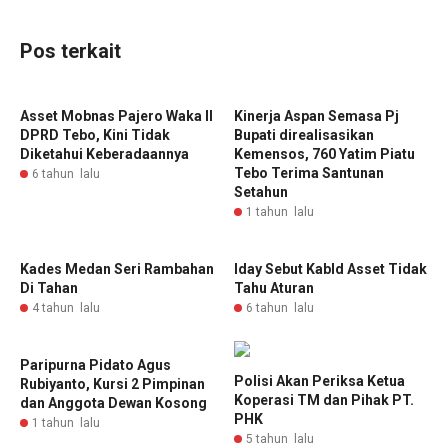
Pos terkait
Asset Mobnas Pajero Waka II
Kinerja Aspan Semasa Pj
DPRD Tebo, Kini Tidak
Bupati direalisasikan
Diketahui Keberadaannya
Kemensos, 760 Yatim Piatu
Tebo Terima Santunan
6 tahun lalu
Setahun
1 tahun lalu
Kades Medan Seri Rambahan
Iday Sebut KabId Asset Tidak
Di Tahan
Tahu Aturan
4 tahun lalu
6 tahun lalu
Paripurna Pidato Agus
Polisi Akan Periksa Ketua
Rubiyanto, Kursi 2 Pimpinan
Koperasi TM dan Pihak PT.
dan Anggota Dewan Kosong
PHK
1 tahun lalu
5 tahun lalu