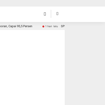
pai 95,5 Persen
SP3 Kades Sungai Rambai, Hari Ini Surat 
1 hari lalu