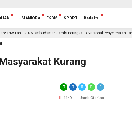
AHAN
HUMANIORA
EKBIS
SPORT
Redaksi
ulan II 2026 Ombudsman Jambi Peringkat 3 Nasional Penyelesaian Laporan, Ca
SI
 Masyarakat Kurang
1140
JambiOtoritas
egram
hare