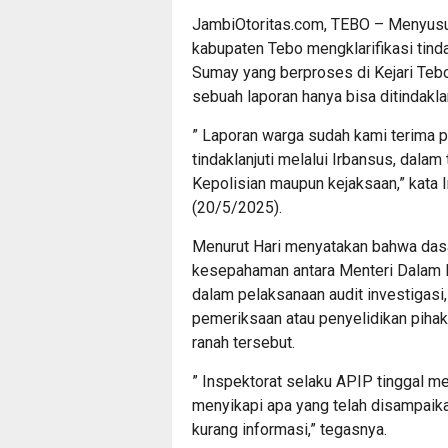
JambiOtoritas.com, TEBO – Menyusu
kabupaten Tebo mengklarifikasi tind
Sumay yang berproses di Kejari Teb
sebuah laporan hanya bisa ditindakla
” Laporan warga sudah kami terima 
tindaklanjuti melalui Irbansus, dala
Kepolisian maupun kejaksaan,” kata I
(20/5/2025).
Menurut Hari menyatakan bahwa dasar
kesepahaman antara Menteri Dalam Ne
dalam pelaksanaan audit investigasi
pemeriksaan atau penyelidikan pihak
ranah tersebut.
” Inspektorat selaku APIP tinggal me
menyikapi apa yang telah disampaik
kurang informasi,” tegasnya.