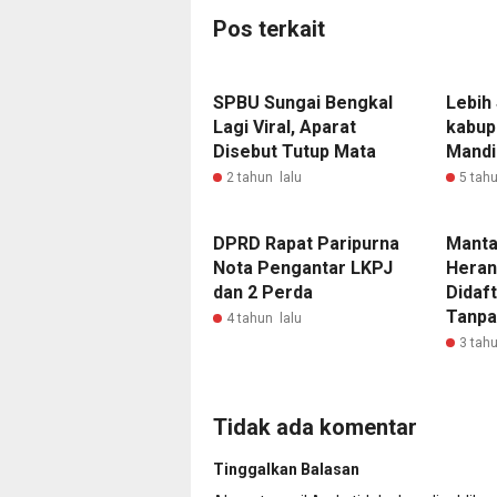
Pos terkait
SPBU Sungai Bengkal
Lebih
Lagi Viral, Aparat
kabup
Disebut Tutup Mata
Mandi
2 tahun lalu
5 tahu
DPRD Rapat Paripurna
Manta
Nota Pengantar LKPJ
Heran
dan 2 Perda
Didaf
Tanpa 
4 tahun lalu
3 tahu
Tidak ada komentar
Tinggalkan Balasan