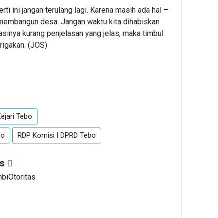
ti ini jangan terulang lagi. Karena masih ada hal –
 membangun desa. Jangan waktu kita dihabiskan
asinya kurang penjelasan yang jelas, maka timbul
igakan. (JOS)
ejari Tebo
bo
RDP Komisi I DPRD Tebo
as
mbiOtoritas