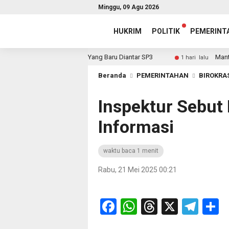
Minggu, 09 Agu 2026
HUKRIM
POLITIK
PEMERINT
dah Diteken, Sekda: Yang Baru Diantar SP3
Mantap! Triw
1 hari lalu
Beranda
PEMERINTAHAN
BIROKRA
Inspektur Sebut
Informasi
waktu baca 1 menit
Rabu, 21 Mei 2025 00:21
Facebook
WhatsApp
Threads
X
Tel
S