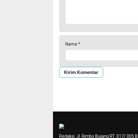
Nama
*
Redaksi: Jl. Rimbo Bujang RT. 017/ 005 