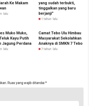
iarah Ke Makam
yang sudah terbukti,
wan
tinggalkan yang baru
berjanji”
n lalu
1 tahun lalu
es Muko Muko,
Camat Tebo Ulu Himbau
Teluk Kayu Putih
Masyarakat Sekolahkan
 Jagung Perdana
Anaknya di SMKN 7 Tebo
n lalu
7 tahun lalu
ikan.
Ruas yang wajib ditandai
*