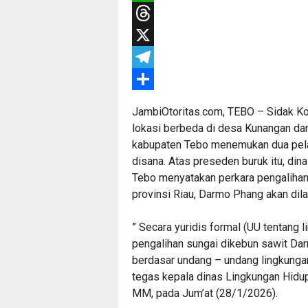
WhatsApp
Threads
X
Telegram
Share
JambiOtoritas.com, TEBO – Sidak Ko
lokasi berbeda di desa Kunangan da
kabupaten Tebo menemukan dua pelan
disana. Atas preseden buruk itu, di
Tebo menyatakan perkara pengalihan
provinsi Riau, Darmo Phang akan dil
” Secara yuridis formal (UU tentang 
pengalihan sungai dikebun sawit Da
berdasar undang – undang lingkunga
tegas kepala dinas Lingkungan Hidu
MM, pada Jum’at (28/1/2026).