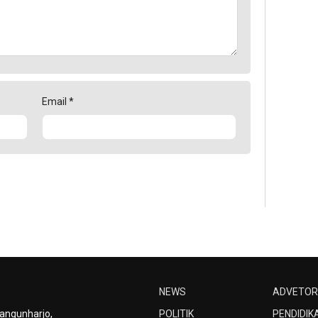
Email
*
NEWS
ADVETOR
Bangunharjo,
POLITIK
PENDIDIK