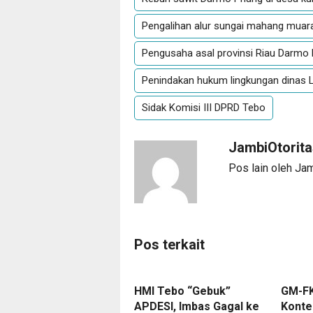
Pengalihan alur sungai mahang muara
Pengusaha asal provinsi Riau Darmo
Penindakan hukum lingkungan dinas 
Sidak Komisi III DPRD Tebo
JambiOtorita
Pos lain oleh Ja
Pos terkait
HMI Tebo “Gebuk”
GM-FK
APDESI, Imbas Gagal ke
Konte