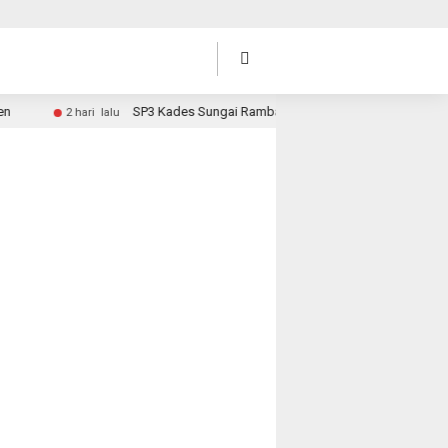
SP3 Kades Sungai Rambai, Hari Ini Surat Diantar ke Desa
2 hari lalu