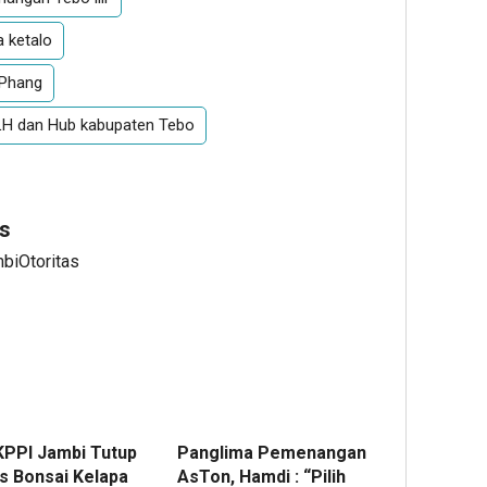
 ketalo
 Phang
LH dan Hub kabupaten Tebo
s
mbiOtoritas
PPI Jambi Tutup
Panglima Pemenangan
s Bonsai Kelapa
AsTon, Hamdi : “Pilih