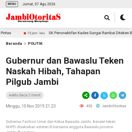
Jumat, 07 Agu 2026
MENU
s
SK Penonaktifan Kades Sungai Rambai Diteken Bupati
13 jam lalu
Beranda
POLITIK
Gubernur dan Bawaslu Teken
Naskah Hibah, Tahapan
Pilgub Jambi
waktu baca 2 menit
Minggu, 10 Nov 2019 21:23
453
JambiOtoritas
Gubernur Fachrori Umar dan Ketua Bawaslu Jamhi, Asnawi teken
NHPD disaksikan asisten III bersama anggota Bawaslu provinsi