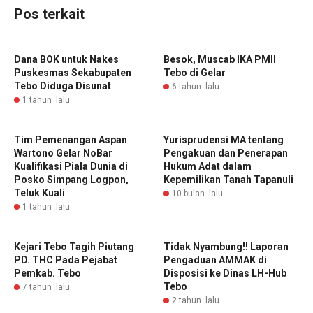
Pos terkait
Dana BOK untuk Nakes
Besok, Muscab IKA PMII
Puskesmas Sekabupaten
Tebo di Gelar
Tebo Diduga Disunat
6 tahun lalu
1 tahun lalu
Tim Pemenangan Aspan
Yurisprudensi MA tentang
Wartono Gelar NoBar
Pengakuan dan Penerapan
Kualifikasi Piala Dunia di
Hukum Adat dalam
Posko Simpang Logpon,
Kepemilikan Tanah Tapanuli
Teluk Kuali
10 bulan lalu
1 tahun lalu
Kejari Tebo Tagih Piutang
Tidak Nyambung!! Laporan
PD. THC Pada Pejabat
Pengaduan AMMAK di
Pemkab. Tebo
Disposisi ke Dinas LH-Hub
Tebo
7 tahun lalu
2 tahun lalu