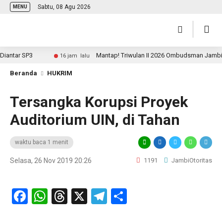
Sabtu, 08 Agu 2026
MENU
tar SP3
Mantap! Triwulan II 2026 Ombudsman Jambi Peri
16 jam lalu
Beranda
HUKRIM
Tersangka Korupsi Proyek
Auditorium UIN, di Tahan
waktu baca 1 menit
Selasa, 26 Nov 2019 20:26
1191
JambiOtoritas
Facebook
WhatsApp
Threads
X
Telegram
Share