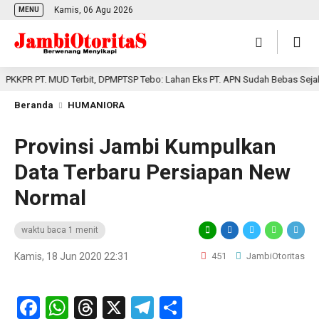
Kamis, 06 Agu 2026
MENU
KPR PT. MUD Terbit, DPMPTSP Tebo: Lahan Eks PT. APN Sudah Bebas Sejak Ok
Beranda
HUMANIORA
Provinsi Jambi Kumpulkan
Data Terbaru Persiapan New
Normal
waktu baca 1 menit
Kamis, 18 Jun 2020 22:31
451
JambiOtoritas
Facebook
WhatsApp
Threads
X
Telegram
Share