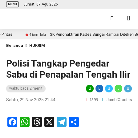
Jumat, 07 Agu 2026
MENU
tas
SK Penonaktifan Kades Sungai Rambai Diteken Bupat
4 jam lalu
Beranda
HUKRIM
Polisi Tangkap Pengedar
Sabu di Penapalan Tengah Ilir
waktu baca 2 menit
Sabtu, 29 Nov 2025 22:44
1399
JambiOtoritas
Facebook
WhatsApp
Threads
X
Telegram
Share