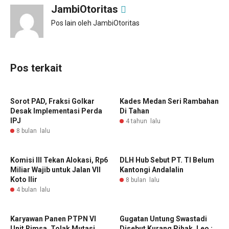
JambiOtoritas
Pos lain oleh JambiOtoritas
Pos terkait
Sorot PAD, Fraksi Golkar
Kades Medan Seri Rambahan
Desak Implementasi Perda
Di Tahan
IPJ
4 tahun lalu
8 bulan lalu
Komisi III Tekan Alokasi, Rp6
DLH Hub Sebut PT. TI Belum
Miliar Wajib untuk Jalan VII
Kantongi Andalalin
Koto Ilir
8 bulan lalu
4 bulan lalu
Karyawan Panen PTPN VI
Gugatan Untung Swastadi
Unit Rimsa, Tolak Mutasi
Disebut Kurang Pihak, Leo :