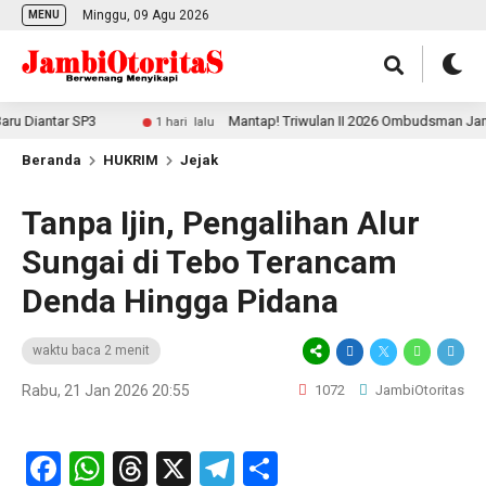
Minggu, 09 Agu 2026
MENU
antar SP3
Mantap! Triwulan II 2026 Ombudsman Jambi Per
1 hari lalu
Beranda
HUKRIM
Jejak
Tanpa Ijin, Pengalihan Alur
Sungai di Tebo Terancam
Denda Hingga Pidana
waktu baca 2 menit
Rabu, 21 Jan 2026 20:55
1072
JambiOtoritas
Facebook
WhatsApp
Threads
X
Telegram
Share