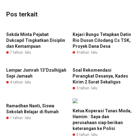
Pos terkait
Sekda Minta Pejabat
Kejari Bungo Tetapkan Datin
Dukcapil Tingkatkan Disiplin
Rio Dusun Cilodang Cs TSK,
dan Kemampuan
Proyek Dana Desa
7 tahun lalu
4 tahun lalu
Lempar Jumrah 13’Dzulhijjah
Soal Rekomendasi
Sepi Jamaah
Perangkat Desanya, Kades
Kirim 2 Surat Sekaligus
4 tahun lalu
3 tahun lalu
Ramadhan Nanti, Siswa
Ketua Koperasi Tunas Muda,
Sekolah Belajar di Rumah
Hamim : Saya dan
1 tahun lalu
perusahaan siap berikan
keterangan ke Polisi
5 tahun lalu