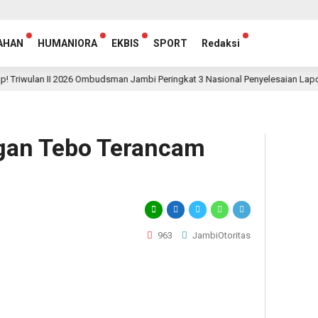
AHAN
HUMANIORA
EKBIS
SPORT
Redaksi
n II 2026 Ombudsman Jambi Peringkat 3 Nasional Penyelesaian Laporan, Capai
an Tebo Terancam
963
JambiOtoritas
egram
hare