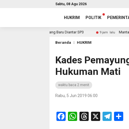
Sabtu, 08 Agu 2026
HUKRIM
POLITIK
PEMERINT
 Diteken, Sekda: Yang Baru Diantar SP3
Mantap! Triwula
9 jam lalu
Beranda
HUKRIM
Kades Pemayung
Hukuman Mati
waktu baca 2 menit
Rabu, 5 Jun 2019 06:00
Facebook
WhatsApp
Threads
X
Tel
S