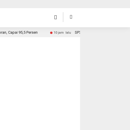
 95,5 Persen
SP3 Kades Sungai Rambai, Hari Ini Surat Di
10 jam lalu