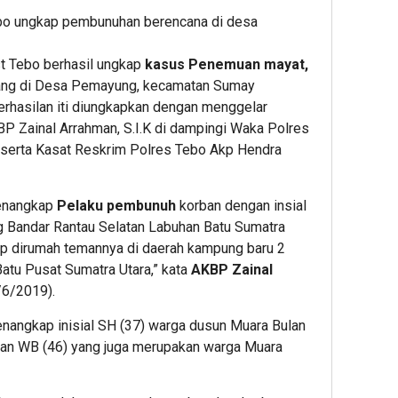
ebo ungkap pembunuhan berencana di desa
t Tebo berhasil ungkap
kasus Penemuan mayat,
dang di Desa Pemayung, kecamatan Sumay
erhasilan iti diungkapkan dengan menggelar
P Zainal Arrahman, S.I.K di dampingi Waka Polres
eserta Kasat Reskrim Polres Tebo Akp Hendra
menangkap
Pelaku pembunuh
korban dengan insial
ng Bandar Rantau Selatan Labuhan Batu Sumatra
ap dirumah temannya di daerah kampung baru 2
atu Pusat Sumatra Utara,” kata
AKBP Zainal
/6/2019).
menangkap inisial SH (37) warga dusun Muara Bulan
n WB (46) yang juga merupakan warga Muara