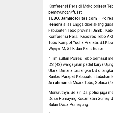
Konferensi Pers di Mako polrest T
pemayungan/ft. Ist
TEBO, Jambiotoritas.com
– Polres
Hendra
alias Engga dibelakang gu
kabupaten Tebo provinsi Jambi. Keb
Konferensi Pers, Kapolres Tebo AKB
Tebo Kompol Yudha Pranata, S.I.K b
Wijaya. M, S.I.K dan Kanit Buser.
” Tim sultan Polres Tebo berhasil 
DS (42) warga jalan padat karya Uju
Utara. Dimana tersangka DS ditangk
Rantau Parapat Kabupaten Labuhan B
Arrahman
di Muara Tebo, Selasa (4
Menurutnya, Selain Ds, polisi juga 
Desa Pemaying Kecamatan Sumay da
Bulan Desa Pemayung.