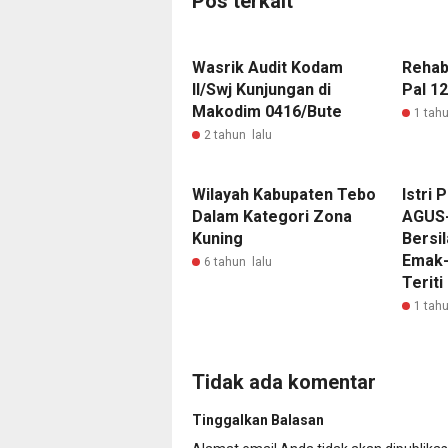
Pos terkait
Wasrik Audit Kodam
Rehabi
II/Swj Kunjungan di
Pal 1
Makodim 0416/Bute
1 tahu
2 tahun lalu
Wilayah Kabupaten Tebo
Istri 
Dalam Kategori Zona
AGUS
Kuning
Bersi
Emak-
6 tahun lalu
Teriti
1 tahu
Tidak ada komentar
Tinggalkan Balasan