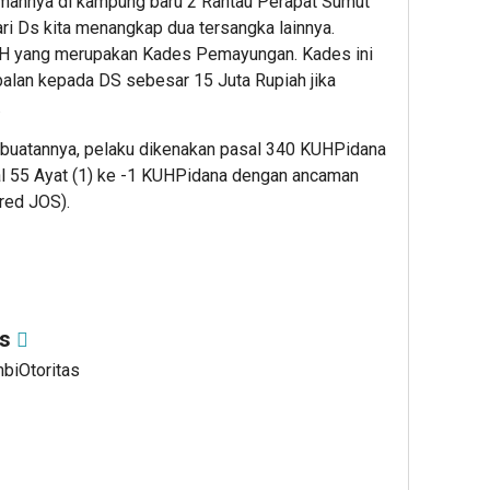
emannya di kampung baru 2 Rantau Perapat Sumut
ari Ds kita menangkap dua tersangka lainnya.
SH yang merupakan Kades Pemayungan. Kades ini
alan kepada DS sebesar 15 Juta Rupiah jika
.
uatannya, pelaku dikenakan pasal 340 KUHPidana
l 55 Ayat (1) ke -1 KUHPidana dengan ancaman
(red JOS).
as
mbiOtoritas