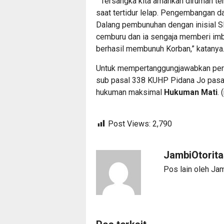
“ Tersangka kita amankan dirumah t
saat tertidur lelap. Pengembangan d
Dalang pembunuhan dengan inisial 
cemburu dan ia sengaja memberi imb
berhasil membunuh Korban,” katanya
Untuk mempertanggungjawabkan perb
sub pasal 338 KUHP Pidana Jo pasa
hukuman maksimal
Hukuman Mati
. 
Post Views:
2,790
JambiOtorit
Pos lain oleh Ja