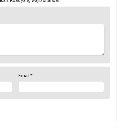
ikan.
Ruas yang wajib ditandai
*
Email
*